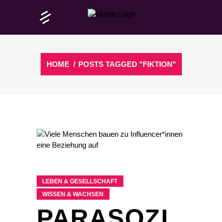
HOME
/
POSTS TAGGED "FIKTION"
LEBEN & GESELLSCHAFT
WISSEN & WACHSEN
PARASOZI