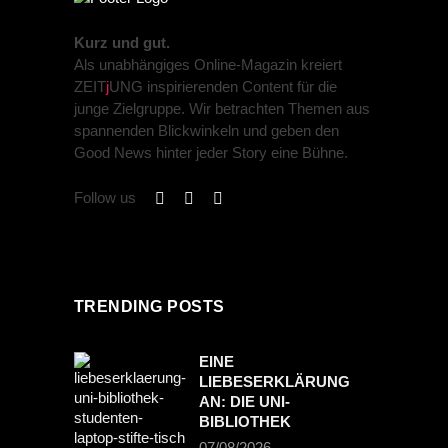
Kurz und gut.
Als unabhängiges Online-Magazin kreiert
ZEIT
j
UNG inspirierenden Content für die
junge Zielgruppe. Wir betrachten Themen aus
spannenden Blickwinkeln und geben den
Good News hinter jeder Story eine Bühne.
Follow us
TRENDING POSTS
EINE
LIEBESERKLÄRUNG
AN: DIE UNI-
BIBLIOTHEK
07/08/2026