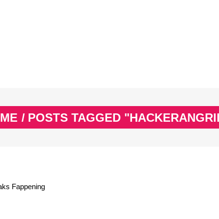
EX
SPASS & SCHÖNES
STUDIUM & JOB
WISSE
EX
SPASS & SCHÖNES
STUDIUM & JOB
WISSE
ME
/
POSTS TAGGED "HACKERANGRI