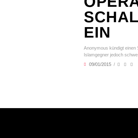
OPERA
SCHAL
EIN
Anonymous kündigt einen S
Islamgegner jedoch schwer
09/01/2015