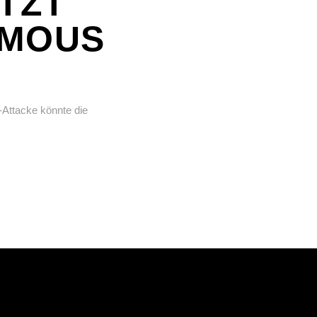
TZT
YMOUS
-Attacke könnte die