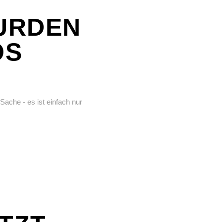
URDEN
OS
Sache - es ist einfach nur