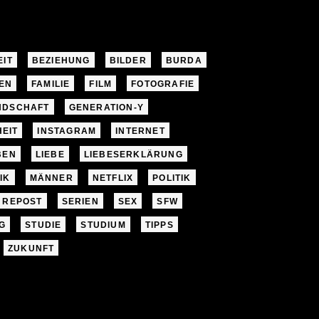
EIT
BEZIEHUNG
BILDER
BURDA
EN
FAMILIE
FILM
FOTOGRAFIE
NDSCHAFT
GENERATION-Y
EIT
INSTAGRAM
INTERNET
BEN
LIEBE
LIEBESERKLÄRUNG
IK
MÄNNER
NETFLIX
POLITIK
REPOST
SERIEN
SEX
SFW
G
STUDIE
STUDIUM
TIPPS
ZUKUNFT