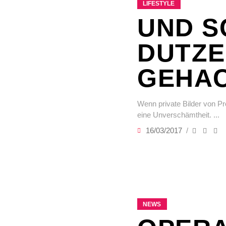
LIFESTYLE
UND S
DUTZE
GEHA
Wenn private Bilder von Pr
eine Unverschämtheit.
16/03/2017
NEWS