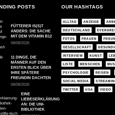
NDING POSTS
OUR HASHTAGS
ALLTAG
ANZEIGE
ARB
FÜTTERER IS(S)T
DEUTSCHLAND
EVERGRE
ANDERS: DIE SACHE
MIT DEM VITAMIN B12
FOTOS
FRAUEN
FREU
08/08/2026
GESELLSCHAFT
GESUNDH
INTERVIEW
KUNST
LE
11 DINGE, DIE
MÄNNER AUF DEN
LISTE
MENSCHEN
MUS
ERSTEN BLICK ÜBER
IHRE SPÄTERE
PSYCHOLOGIE
REISEN
FREUNDIN DACHTEN
SOCIAL MEDIA
STREAMIN
08/08/2026
TWITTER
USA
VIDEO
EINE
LIEBESERKLÄRUNG
AN: DIE UNI-
BIBLIOTHEK