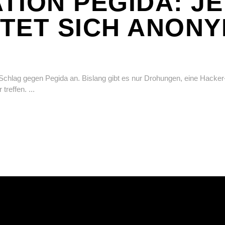
TION PEGIDA: JE
TET SICH ANON
chlag gegen Pegida an. Bislang gibt es nur Drohungen, eine Hacker
 treffen.