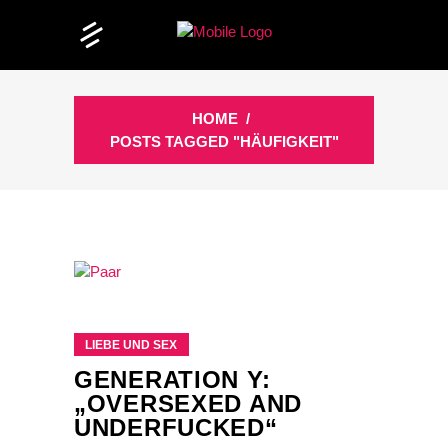
HOME
/
POSTS TAGGED "HÄUFIGKEIT"
LIEBE UND SEX
GENERATION Y:
„OVERSEXED AND
UNDERFUCKED“