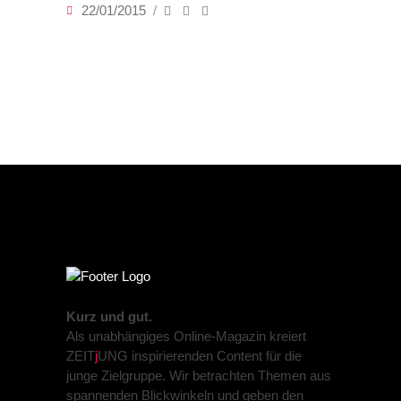
22/01/2015
Kurz und gut.
Als unabhängiges Online-Magazin kreiert
ZEIT
j
UNG inspirierenden Content für die
junge Zielgruppe. Wir betrachten Themen aus
spannenden Blickwinkeln und geben den