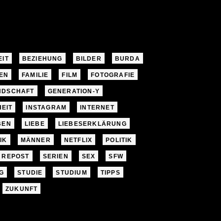
EIT
BEZIEHUNG
BILDER
BURDA
EN
FAMILIE
FILM
FOTOGRAFIE
NDSCHAFT
GENERATION-Y
EIT
INSTAGRAM
INTERNET
BEN
LIEBE
LIEBESERKLÄRUNG
IK
MÄNNER
NETFLIX
POLITIK
REPOST
SERIEN
SEX
SFW
G
STUDIE
STUDIUM
TIPPS
ZUKUNFT