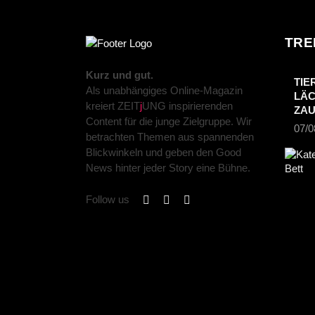
TRE
Kurz und gut.
TIE
Als unabhängiges Online-Magazin
LÄC
kreiert ZEIT
j
UNG inspirierenden
ZA
Content für die junge Zielgruppe. Wir
07/0
betrachten Themen aus spannenden
Blickwinkeln und geben den Good
News hinter jeder Story eine Bühne.
Follow us