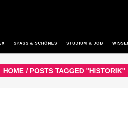
EX
SPASS & SCHÖNES
STUDIUM & JOB
WISSE
HOME
/
POSTS TAGGED "HISTORIK"