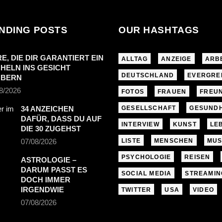
NDING POSTS
OUR HASHTAGS
RE, DIE DIR GARANTIERT EIN
ALLTAG
ANZEIGE
ARB
HELN INS GESICHT
DEUTSCHLAND
EVERGRE
UBERN
8/2026
FOTOS
FRAUEN
FREU
34 ANZEICHEN
GESELLSCHAFT
GESUNDH
DAFÜR, DASS DU AUF
INTERVIEW
KUNST
LE
DIE 30 ZUGEHST
07/08/2026
LISTE
MENSCHEN
MUS
PSYCHOLOGIE
REISEN
ASTROLOGIE –
DARUM PASST ES
SOCIAL MEDIA
STREAMIN
DOCH IMMER
IRGENDWIE
TWITTER
USA
VIDEO
07/08/2026