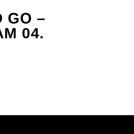
 GO –
M 04.