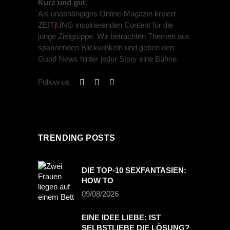
Kurz und gut.
Als unabhängiges Online-Magazin kreiert
ZEIT
j
UNG inspirierenden Content für die
junge Zielgruppe. Wir betrachten Themen aus
spannenden Blickwinkeln und geben den
Good News hinter jeder Story eine Bühne.
Follow us
TRENDING POSTS
DIE TOP-10 SEXFANTASIEN:
HOW TO
09/08/2026
EINE IDEE LIEBE: IST
SELBSTLIEBE DIE LÖSUNG?