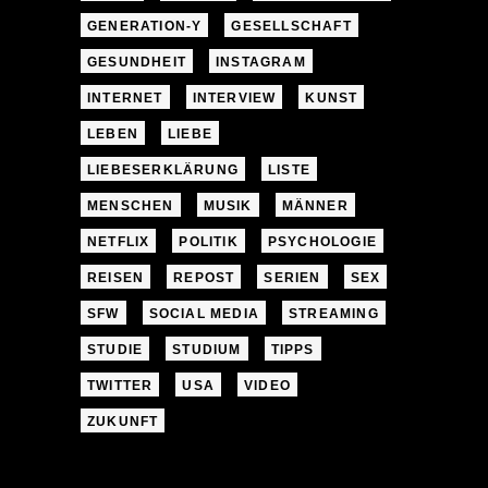
GENERATION-Y
GESELLSCHAFT
GESUNDHEIT
INSTAGRAM
INTERNET
INTERVIEW
KUNST
LEBEN
LIEBE
LIEBESERKLÄRUNG
LISTE
MENSCHEN
MUSIK
MÄNNER
NETFLIX
POLITIK
PSYCHOLOGIE
REISEN
REPOST
SERIEN
SEX
SFW
SOCIAL MEDIA
STREAMING
STUDIE
STUDIUM
TIPPS
TWITTER
USA
VIDEO
ZUKUNFT