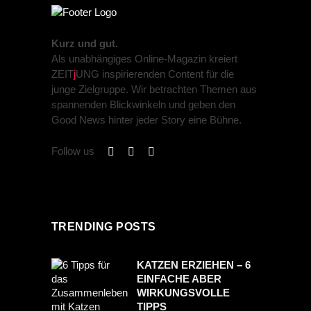
Kurz und gut.
Als unabhängiges Online-Magazin kreiert
ZEIT
j
UNG inspirierenden Content für die
junge Zielgruppe. Wir betrachten Themen aus
spannenden Blickwinkeln und geben den
Good News hinter jeder Story eine Bühne.
Follow us
TRENDING POSTS
KATZEN ERZIEHEN – 6
EINFACHE ABER
WIRKUNGSVOLLE
TIPPS