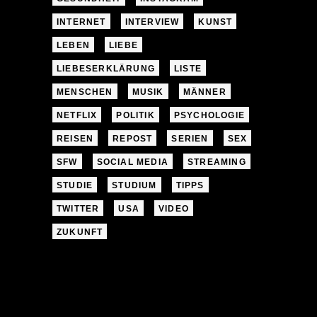
INTERNET
INTERVIEW
KUNST
LEBEN
LIEBE
LIEBESERKLÄRUNG
LISTE
MENSCHEN
MUSIK
MÄNNER
NETFLIX
POLITIK
PSYCHOLOGIE
REISEN
REPOST
SERIEN
SEX
SFW
SOCIAL MEDIA
STREAMING
STUDIE
STUDIUM
TIPPS
TWITTER
USA
VIDEO
ZUKUNFT