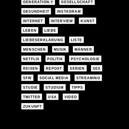
GENERATION-Y
GESELLSCHAFT
GESUNDHEIT
INSTAGRAM
INTERNET
INTERVIEW
KUNST
LEBEN
LIEBE
LIEBESERKLÄRUNG
LISTE
MENSCHEN
MUSIK
MÄNNER
NETFLIX
POLITIK
PSYCHOLOGIE
REISEN
REPOST
SERIEN
SEX
SFW
SOCIAL MEDIA
STREAMING
STUDIE
STUDIUM
TIPPS
TWITTER
USA
VIDEO
ZUKUNFT