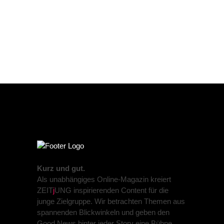
Kurz und gut.
Als unabhängiges Online-Magazin kreiert
ZEIT
j
UNG inspirierenden Content für die
junge Zielgruppe. Wir betrachten Themen aus
spannenden Blickwinkeln und geben den
Good News hinter jeder Story eine Bühne.