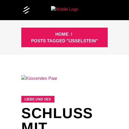
HOME
/
POSTS TAGGED "IJSSELSTEIN"
LIEBE UND SEX
SCHLUSS
MIT