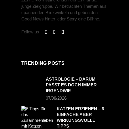
junge Zielgruppe. Wir betrachten Themen aus
spannenden Blickwinkeln und geben den
Good News hinter jeder Story eine Bühne.
Follow us
TRENDING POSTS
ASTROLOGIE – DARUM
PASST ES DOCH IMMER
IRGENDWIE
07/08/2026
KATZEN ERZIEHEN – 6
EINFACHE ABER
WIRKUNGSVOLLE
TIPPS