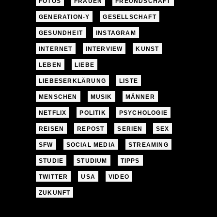
FOTOS
FRAUEN
FREUNDSCHAFT
GENERATION-Y
GESELLSCHAFT
GESUNDHEIT
INSTAGRAM
INTERNET
INTERVIEW
KUNST
LEBEN
LIEBE
LIEBESERKLÄRUNG
LISTE
MENSCHEN
MUSIK
MÄNNER
NETFLIX
POLITIK
PSYCHOLOGIE
REISEN
REPOST
SERIEN
SEX
SFW
SOCIAL MEDIA
STREAMING
STUDIE
STUDIUM
TIPPS
TWITTER
USA
VIDEO
ZUKUNFT