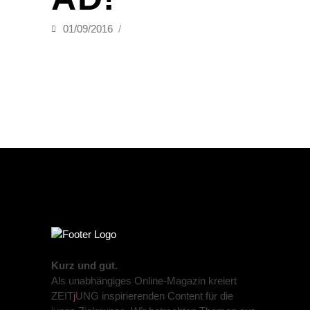
01/09/2016
Kurz und gut.
Als unabhängiges Online-Magazin kreiert
ZEIT
j
UNG inspirierenden Content für die