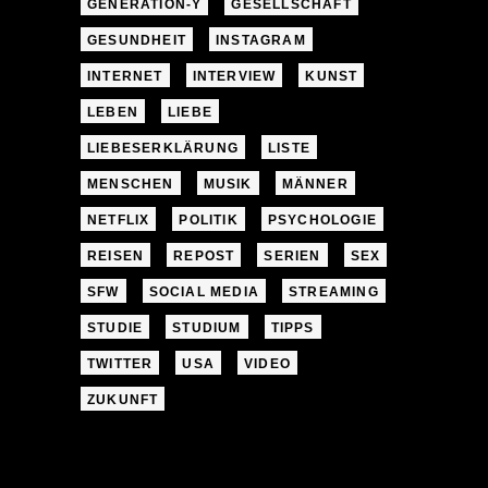
GENERATION-Y
GESELLSCHAFT
GESUNDHEIT
INSTAGRAM
INTERNET
INTERVIEW
KUNST
LEBEN
LIEBE
LIEBESERKLÄRUNG
LISTE
MENSCHEN
MUSIK
MÄNNER
NETFLIX
POLITIK
PSYCHOLOGIE
REISEN
REPOST
SERIEN
SEX
SFW
SOCIAL MEDIA
STREAMING
STUDIE
STUDIUM
TIPPS
TWITTER
USA
VIDEO
ZUKUNFT