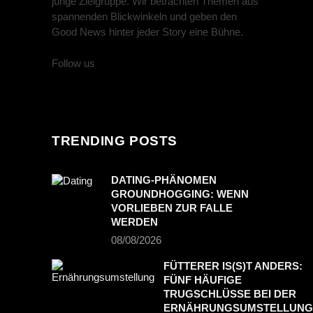
junge Zielgruppe. Wir betrachten Themen aus
spannenden Blickwinkeln und geben den
Good News hinter jeder Story eine Bühne.
Follow us
TRENDING POSTS
DATING-PHÄNOMEN
GROUNDHOGGING: WENN
VORLIEBEN ZUR FALLE
WERDEN
08/08/2026
FÜTTERER IS(S)T ANDERS:
FÜNF HÄUFIGE
TRUGSCHLÜSSE BEI DER
ERNÄHRUNGSUMSTELLUNG