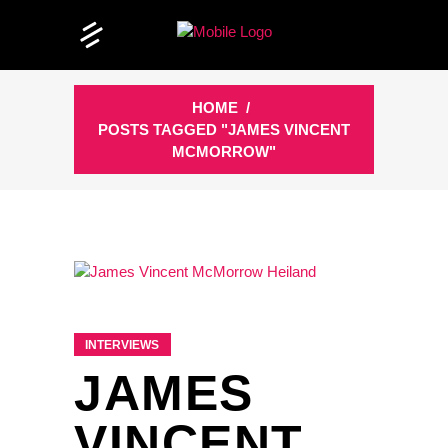
HOME
/
POSTS TAGGED "JAMES VINCENT
MCMORROW"
INTERVIEWS
JAMES
VINCENT