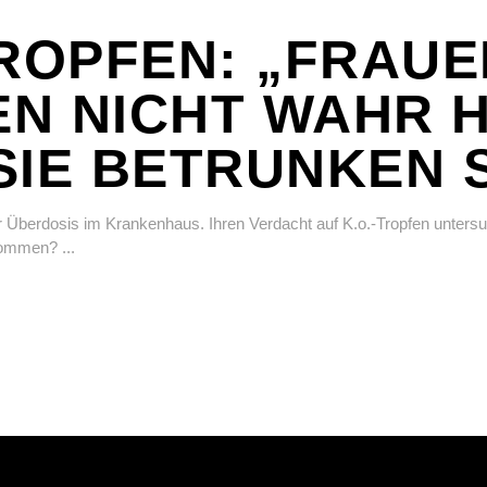
TROPFEN: „FRAUE
N NICHT WAHR 
SIE BETRUNKEN 
r Überdosis im Krankenhaus. Ihren Verdacht auf K.o.-Tropfen untersu
enommen?