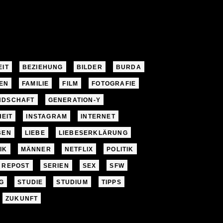
EIT
BEZIEHUNG
BILDER
BURDA
EN
FAMILIE
FILM
FOTOGRAFIE
NDSCHAFT
GENERATION-Y
EIT
INSTAGRAM
INTERNET
BEN
LIEBE
LIEBESERKLÄRUNG
IK
MÄNNER
NETFLIX
POLITIK
REPOST
SERIEN
SEX
SFW
G
STUDIE
STUDIUM
TIPPS
ZUKUNFT