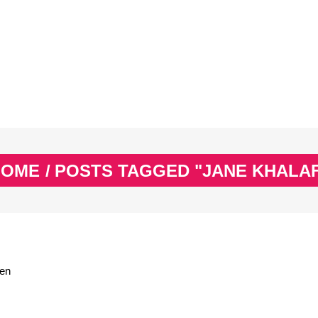
EX
SPASS & SCHÖNES
STUDIUM & JOB
WISSE
EX
SPASS & SCHÖNES
STUDIUM & JOB
WISSE
HOME
/
POSTS TAGGED "JANE KHALA