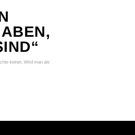
N
HABEN,
SIND“
chte keiner. Wird man als