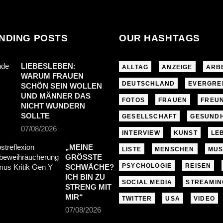
NDING POSTS
OUR HASHTAGS
LIEBESLEBEN:
ALLTAG
ANZEIGE
ARB
WARUM FRAUEN
DEUTSCHLAND
EVERGRE
SCHÖN SEIN WOLLEN
UND MÄNNER DAS
FOTOS
FRAUEN
FREU
NICHT WUNDERN
SOLLTE
GESELLSCHAFT
GESUNDH
07/08/2026
INTERVIEW
KUNST
LE
„MEINE
LISTE
MENSCHEN
MUS
GRÖSSTE S
PSYCHOLOGIE
REISEN
CHWÄCHE? I
CH BIN ZU S
SOCIAL MEDIA
STREAMIN
TRENG MIT M
IR“
TWITTER
USA
VIDEO
07/08/2026