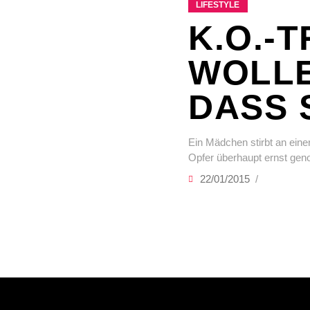
LIFESTYLE
K.O.-
WOLLE
DASS 
Ein Mädchen stirbt an eine
Opfer überhaupt ernst g
22/01/2015