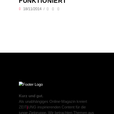
FUNKTIONIERT
18/11/2014
Kurz und gut.
Als unabhängiges Online-Magazin kreiert
ZEIT
j
UNG inspirierenden Content für die
junge Zielgruppe. Wir betrachten Themen aus