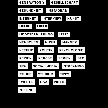
GENERATION-Y
GESELLSCHAFT
GESUNDHEIT
INSTAGRAM
INTERNET
INTERVIEW
KUNST
LEBEN
LIEBE
LIEBESERKLÄRUNG
LISTE
MENSCHEN
MUSIK
MÄNNER
NETFLIX
POLITIK
PSYCHOLOGIE
REISEN
REPOST
SERIEN
SEX
SFW
SOCIAL MEDIA
STREAMING
STUDIE
STUDIUM
TIPPS
TWITTER
USA
VIDEO
ZUKUNFT