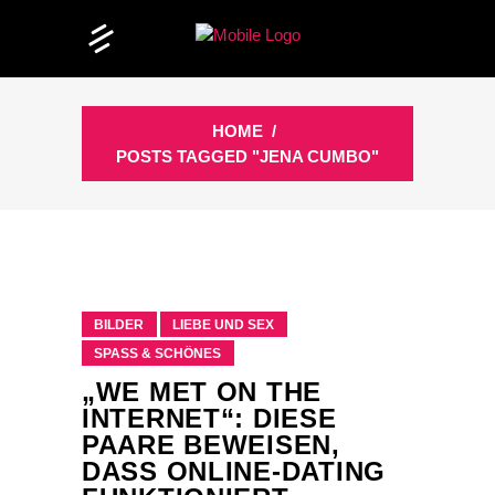
HOME
/
POSTS TAGGED "JENA CUMBO"
BILDER
LIEBE UND SEX
SPASS & SCHÖNES
„WE MET ON THE
INTERNET“: DIESE
PAARE BEWEISEN,
DASS ONLINE-DATING