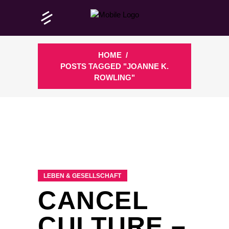
HOME
/
POSTS TAGGED "JOANNE K.
ROWLING"
LEBEN & GESELLSCHAFT
CANCEL
CULTURE –