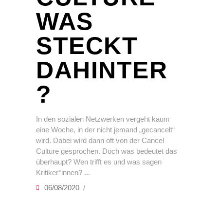
WAS
STECKT
DAHINTER
?
In den sozialen Netzwerken vergeht kaum
eine Woche, in der nicht jemand „gecancelt“
wird. Dabei wird dann oft von der Cancel
Culture gesprochen. Doch was bedeutet das
überhaupt? Wen trifft es und was sagen
Kritiker*innen?
06/08/2020