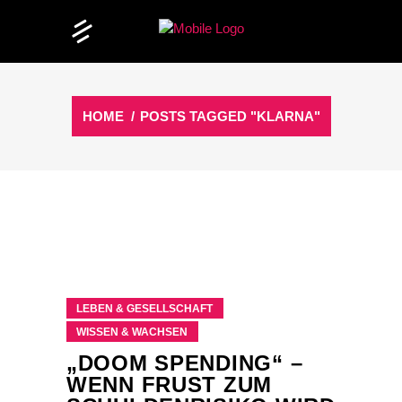
HOME
/
POSTS TAGGED "KLARNA"
LEBEN & GESELLSCHAFT
WISSEN & WACHSEN
„DOOM SPENDING“ –
WENN FRUST ZUM