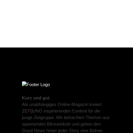
Kurz und gut.
Als unabhängiges Online-Magazin kreiert
ZEIT
j
UNG inspirierenden Content für die
junge Zielgruppe. Wir betrachten Themen aus
spannenden Blickwinkeln und geben den
Good News hinter jeder Story eine Bühne.