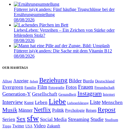
Fütterer is(s)t anders: Fünf häufige Trugschlüsse bei der
Ernährungsumstellung
08/08/2026
LiebesLeben: Verzeihen – Ein Zeichen von Stärke oder
fehlendem Stolz?
08/08/2026
Fütterer is(s)t anders: Die Sache mit dem Vitamin B12
08/08/2026
OUR HASHTAGS
Beziehung
Bilder
Anzeige
Burda
Alltag
Deutschland
Arbeit
Film
Frauen
Evergreen
Fotos
Familie
Fotografie
Freundschaft
Instagram
Generation-Y
Gesellschaft
Gesundheit
Internet
Liebe
Interview
Liste
Leben
Menschen
Kunst
Liebeserklärung
Repost
Netflix
Musik
Männer
Politik
Reisen
Psychologie
sfw
Sex
Streaming
Studie
Serien
Social Media
Studium
Video
Twitter
Zukunft
Tipps
USA