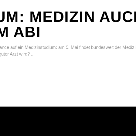
UM: MEDIZIN AUC
M ABI
 Chance auf ein Medizinstudium: am 9. Mai findet bundesweit der Mediz
guter Arzt wird?