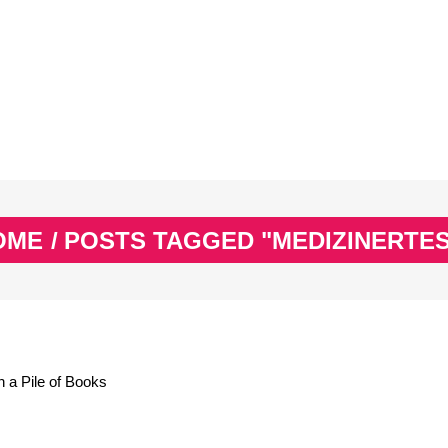
EX
SPASS & SCHÖNES
STUDIUM & JOB
WISSE
EX
SPASS & SCHÖNES
STUDIUM & JOB
WISSE
OME
/
POSTS TAGGED "MEDIZINERTES