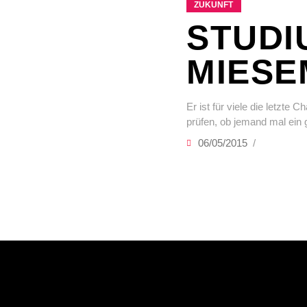
ZUKUNFT
STUDI
MIESE
Er ist für viele die letzte
prüfen, ob jemand mal ein 
06/05/2015