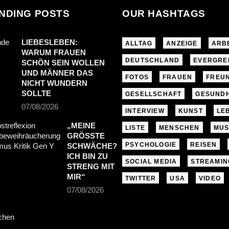
NDING POSTS
OUR HASHTAGS
LIEBESLEBEN:
ALLTAG
ANZEIGE
ARB
WARUM FRAUEN
DEUTSCHLAND
EVERGRE
SCHÖN SEIN WOLLEN
UND MÄNNER DAS
FOTOS
FRAUEN
FREU
NICHT WUNDERN
SOLLTE
GESELLSCHAFT
GESUNDH
07/08/2026
INTERVIEW
KUNST
LE
„MEINE
LISTE
MENSCHEN
MUS
GRÖSSTE S
PSYCHOLOGIE
REISEN
CHWÄCHE? I
CH BIN ZU S
SOCIAL MEDIA
STREAMIN
TRENG MIT M
IR“
TWITTER
USA
VIDEO
07/08/2026