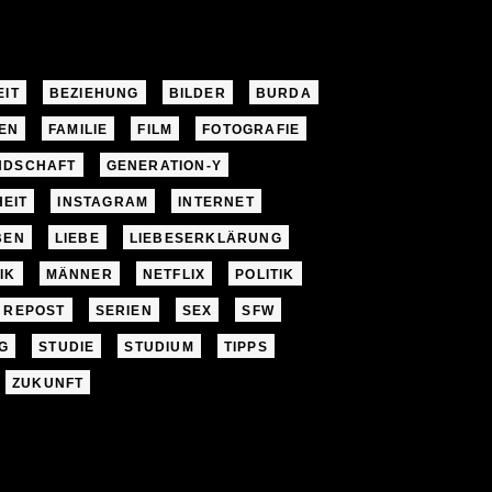
EIT
BEZIEHUNG
BILDER
BURDA
EN
FAMILIE
FILM
FOTOGRAFIE
NDSCHAFT
GENERATION-Y
EIT
INSTAGRAM
INTERNET
BEN
LIEBE
LIEBESERKLÄRUNG
IK
MÄNNER
NETFLIX
POLITIK
REPOST
SERIEN
SEX
SFW
G
STUDIE
STUDIUM
TIPPS
ZUKUNFT