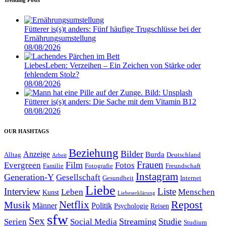
Fütterer is(s)t anders: Fünf häufige Trugschlüsse bei der
Ernährungsumstellung
08/08/2026
LiebesLeben: Verzeihen – Ein Zeichen von Stärke oder
fehlendem Stolz?
08/08/2026
Fütterer is(s)t anders: Die Sache mit dem Vitamin B12
08/08/2026
OUR HASHTAGS
Beziehung
Bilder
Anzeige
Burda
Alltag
Deutschland
Arbeit
Film
Frauen
Evergreen
Fotos
Familie
Fotografie
Freundschaft
Instagram
Generation-Y
Gesellschaft
Gesundheit
Internet
Liebe
Interview
Liste
Leben
Menschen
Kunst
Liebeserklärung
Repost
Netflix
Musik
Männer
Politik
Reisen
Psychologie
sfw
Sex
Streaming
Studie
Serien
Social Media
Studium