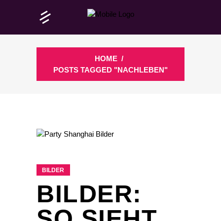
HOME
/
POSTS TAGGED "NACHLEBEN"
BILDER
BILDER:
SO SIEHT