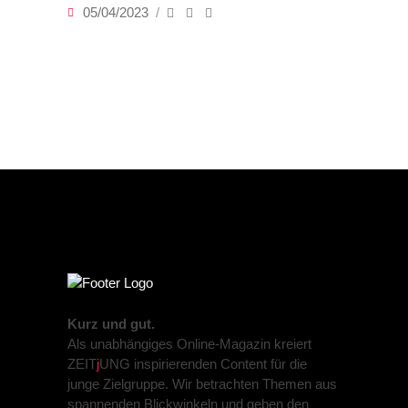
05/04/2023
Kurz und gut.
Als unabhängiges Online-Magazin kreiert
ZEIT
j
UNG inspirierenden Content für die
junge Zielgruppe. Wir betrachten Themen aus
spannenden Blickwinkeln und geben den