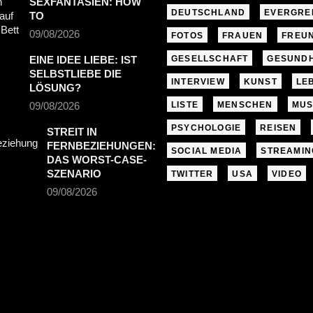
SEXFANTASIEN: HOW
DEUTSCHLAND
EVERGRE
TO
09/08/2026
FOTOS
FRAUEN
FREU
EINE IDEE LIEBE: IST
GESELLSCHAFT
GESUNDH
SELBSTLIEBE DIE
INTERVIEW
KUNST
LE
LÖSUNG?
09/08/2026
LISTE
MENSCHEN
MUS
PSYCHOLOGIE
REISEN
STREIT IN
FERNBEZIEHUNGEN:
SOCIAL MEDIA
STREAMIN
DAS WORST-CASE-
SZENARIO
TWITTER
USA
VIDEO
09/08/2026