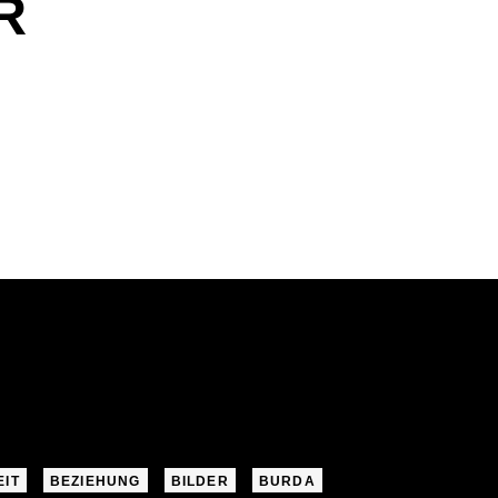
R
EIT
BEZIEHUNG
BILDER
BURDA