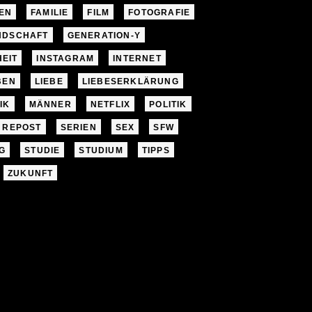
EN
FAMILIE
FILM
FOTOGRAFIE
NDSCHAFT
GENERATION-Y
EIT
INSTAGRAM
INTERNET
BEN
LIEBE
LIEBESERKLÄRUNG
IK
MÄNNER
NETFLIX
POLITIK
REPOST
SERIEN
SEX
SFW
G
STUDIE
STUDIUM
TIPPS
ZUKUNFT