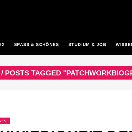
EX
SPASS & SCHÖNES
STUDIUM & JOB
WISSE
/
POSTS TAGGED "PATCHWORKBIOGR
ES