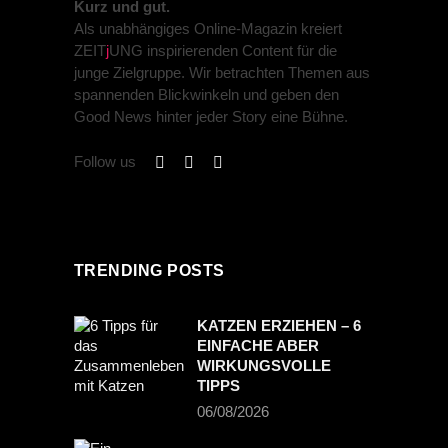
Kurz und gut.
Als unabhängiges Online-Magazin kreiert
ZEIT
j
UNG inspirierenden Content für die
junge Zielgruppe. Wir betrachten Themen aus
spannenden Blickwinkeln und geben den
Good News hinter jeder Story eine Bühne.
Follow us
TRENDING POSTS
KATZEN ERZIEHEN – 6
EINFACHE ABER
WIRKUNGSVOLLE
TIPPS
06/08/2026