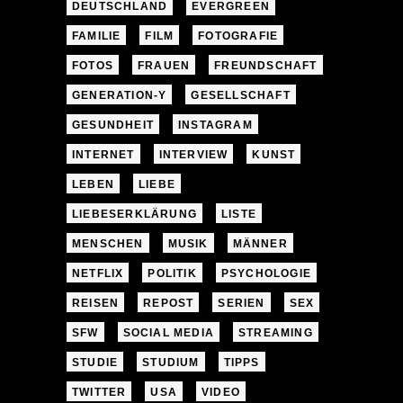
DEUTSCHLAND
EVERGREEN
FAMILIE
FILM
FOTOGRAFIE
FOTOS
FRAUEN
FREUNDSCHAFT
GENERATION-Y
GESELLSCHAFT
GESUNDHEIT
INSTAGRAM
INTERNET
INTERVIEW
KUNST
LEBEN
LIEBE
LIEBESERKLÄRUNG
LISTE
MENSCHEN
MUSIK
MÄNNER
NETFLIX
POLITIK
PSYCHOLOGIE
REISEN
REPOST
SERIEN
SEX
SFW
SOCIAL MEDIA
STREAMING
STUDIE
STUDIUM
TIPPS
TWITTER
USA
VIDEO