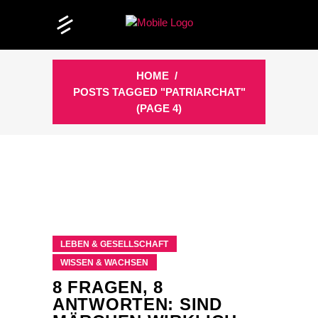
HOME
/
POSTS TAGGED "PATRIARCHAT"
(PAGE 4)
LEBEN & GESELLSCHAFT
WISSEN & WACHSEN
8 FRAGEN, 8
ANTWORTEN: SIND