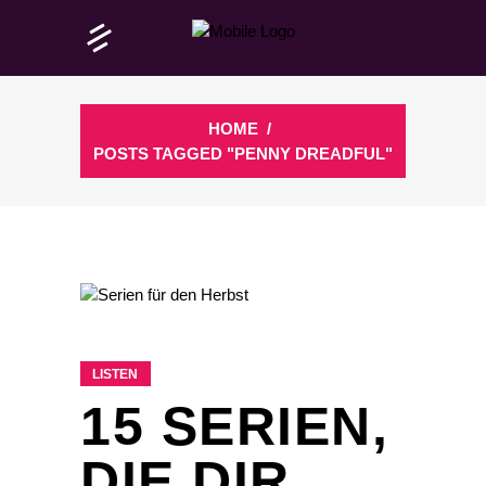
HOME
/
POSTS TAGGED "PENNY DREADFUL"
LISTEN
15 SERIEN,
DIE DIR