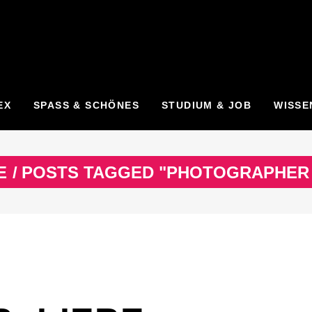
EX
SPASS & SCHÖNES
STUDIUM & JOB
WISSE
E
/
POSTS TAGGED "PHOTOGRAPHER