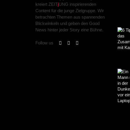
kreiert ZEIT
j
UNG inspirierenden
Content für die junge Zielgruppe. Wir
betrachten Themen aus spannenden
Blickwinkeln und geben den Good
News hinter jeder Story eine Bühne.
Follow us