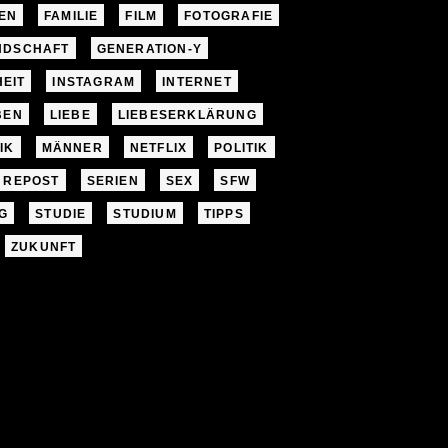
EN
FAMILIE
FILM
FOTOGRAFIE
NDSCHAFT
GENERATION-Y
EIT
INSTAGRAM
INTERNET
BEN
LIEBE
LIEBESERKLÄRUNG
IK
MÄNNER
NETFLIX
POLITIK
REPOST
SERIEN
SEX
SFW
G
STUDIE
STUDIUM
TIPPS
ZUKUNFT