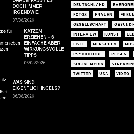
DARUM PASST ES
DEUTSCHLAND
EVERGRE
DOCH IMMER
IRGENDWIE
FOTOS
FRAUEN
FREU
07/08/2026
GESELLSCHAFT
GESUNDH
KATZEN
INTERVIEW
KUNST
LE
ERZIEHEN – 6
EINFACHE ABER
LISTE
MENSCHEN
MUS
WIRKUNGSVOLLE
PSYCHOLOGIE
REISEN
TIPPS
06/08/2026
SOCIAL MEDIA
STREAMIN
TWITTER
USA
VIDEO
WAS SIND
EIGENTLICH INCELS?
06/08/2026