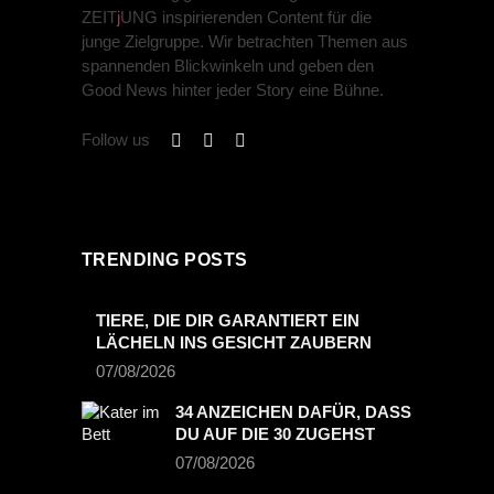
ZEIT
j
UNG inspirierenden Content für die
junge Zielgruppe. Wir betrachten Themen aus
spannenden Blickwinkeln und geben den
Good News hinter jeder Story eine Bühne.
Follow us
TRENDING POSTS
TIERE, DIE DIR GARANTIERT EIN
LÄCHELN INS GESICHT ZAUBERN
07/08/2026
34 ANZEICHEN DAFÜR, DASS
DU AUF DIE 30 ZUGEHST
07/08/2026