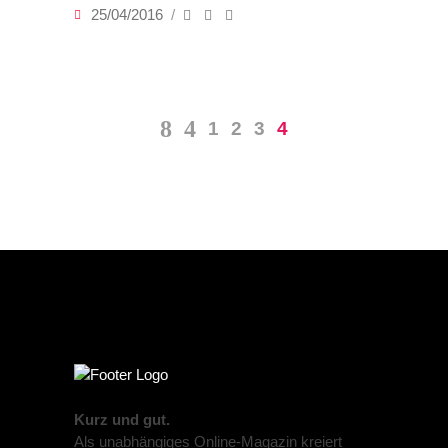
25/04/2016
1
2
3
4
Kurz und gut.
Als unabhängiges Online-Magazin kreiert