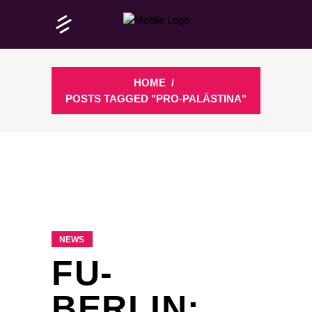
HOME
/
POSTS TAGGED "PRO-PALÄSTINA"
NEWS
FU-
BERLIN: