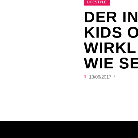
LIFESTYLE
DER I
KIDS 
WIRKL
WIE S
13/06/2017