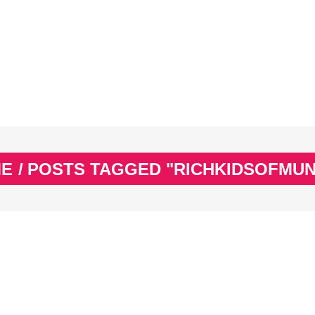
EX
SPASS & SCHÖNES
STUDIUM & JOB
WISSE
EX
SPASS & SCHÖNES
STUDIUM & JOB
WISSE
E
/
POSTS TAGGED "RICHKIDSOFMUN