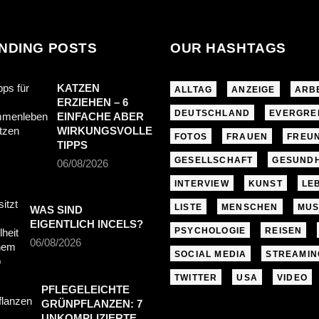
NDING POSTS
OUR HASHTAGS
KATZEN
ALLTAG
ANZEIGE
ARB
ERZIEHEN – 6
DEUTSCHLAND
EVERGRE
EINFACHE ABER
WIRKUNGSVOLLE
FOTOS
FRAUEN
FREU
TIPPS
GESELLSCHAFT
GESUNDH
06/08/2026
INTERVIEW
KUNST
LE
LISTE
MENSCHEN
MUS
WAS SIND
EIGENTLICH INCELS?
PSYCHOLOGIE
REISEN
06/08/2026
SOCIAL MEDIA
STREAMIN
TWITTER
USA
VIDEO
PFLEGELEICHTE
GRÜNPFLANZEN: 7
UNKOMPLIZIERTE