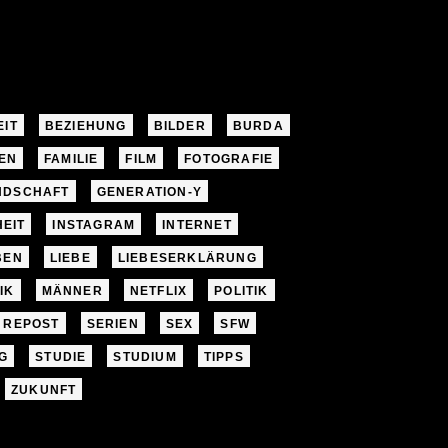
EIT
BEZIEHUNG
BILDER
BURDA
EN
FAMILIE
FILM
FOTOGRAFIE
NDSCHAFT
GENERATION-Y
EIT
INSTAGRAM
INTERNET
BEN
LIEBE
LIEBESERKLÄRUNG
IK
MÄNNER
NETFLIX
POLITIK
REPOST
SERIEN
SEX
SFW
G
STUDIE
STUDIUM
TIPPS
ZUKUNFT