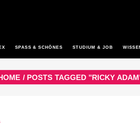
EX
SPASS & SCHÖNES
STUDIUM & JOB
WISSE
HOME
/
POSTS TAGGED "RICKY ADAM