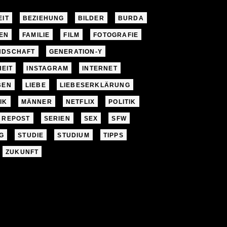
EIT
BEZIEHUNG
BILDER
BURDA
EN
FAMILIE
FILM
FOTOGRAFIE
NDSCHAFT
GENERATION-Y
EIT
INSTAGRAM
INTERNET
BEN
LIEBE
LIEBESERKLÄRUNG
IK
MÄNNER
NETFLIX
POLITIK
REPOST
SERIEN
SEX
SFW
G
STUDIE
STUDIUM
TIPPS
ZUKUNFT