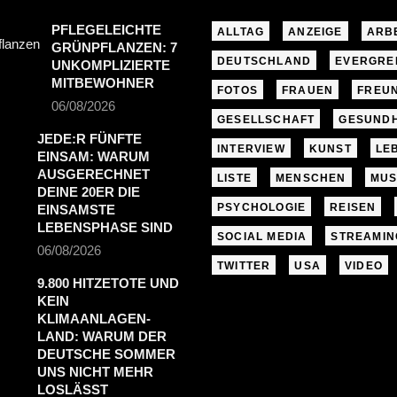
PFLEGELEICHTE
ALLTAG
ANZEIGE
ARB
GRÜNPFLANZEN: 7
DEUTSCHLAND
EVERGRE
UNKOMPLIZIERTE
MITBEWOHNER
FOTOS
FRAUEN
FREU
06/08/2026
GESELLSCHAFT
GESUNDH
JEDE:R FÜNFTE
INTERVIEW
KUNST
LE
EINSAM: WARUM
AUSGERECHNET
LISTE
MENSCHEN
MUS
DEINE 20ER DIE
PSYCHOLOGIE
REISEN
EINSAMSTE
LEBENSPHASE SIND
SOCIAL MEDIA
STREAMIN
06/08/2026
TWITTER
USA
VIDEO
9.800 HITZETOTE UND
KEIN
KLIMAANLAGEN-
LAND: WARUM DER
DEUTSCHE SOMMER
UNS NICHT MEHR
LOSLÄSST