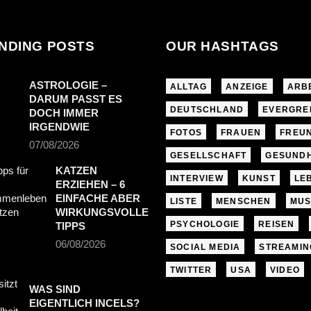
NDING POSTS
OUR HASHTAGS
ASTROLOGIE –
ALLTAG
ANZEIGE
ARB
DARUM PASST ES
DEUTSCHLAND
EVERGRE
DOCH IMMER
IRGENDWIE
FOTOS
FRAUEN
FREU
07/08/2026
GESELLSCHAFT
GESUNDH
KATZEN
INTERVIEW
KUNST
LE
ERZIEHEN – 6
EINFACHE ABER
LISTE
MENSCHEN
MUS
WIRKUNGSVOLLE
PSYCHOLOGIE
REISEN
TIPPS
06/08/2026
SOCIAL MEDIA
STREAMIN
TWITTER
USA
VIDEO
WAS SIND
EIGENTLICH INCELS?