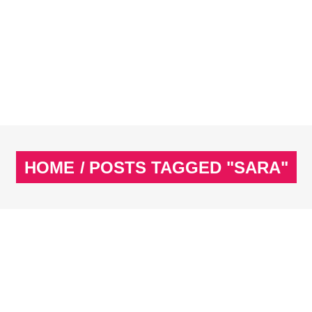
EX
SPASS & SCHÖNES
STUDIUM & JOB
WISSE
EX
SPASS & SCHÖNES
STUDIUM & JOB
WISSE
HOME
/
POSTS TAGGED "SARA"