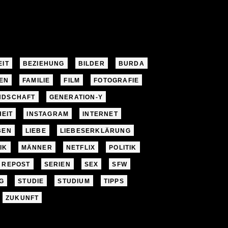
EIT
BEZIEHUNG
BILDER
BURDA
EN
FAMILIE
FILM
FOTOGRAFIE
NDSCHAFT
GENERATION-Y
EIT
INSTAGRAM
INTERNET
BEN
LIEBE
LIEBESERKLÄRUNG
IK
MÄNNER
NETFLIX
POLITIK
REPOST
SERIEN
SEX
SFW
G
STUDIE
STUDIUM
TIPPS
ZUKUNFT