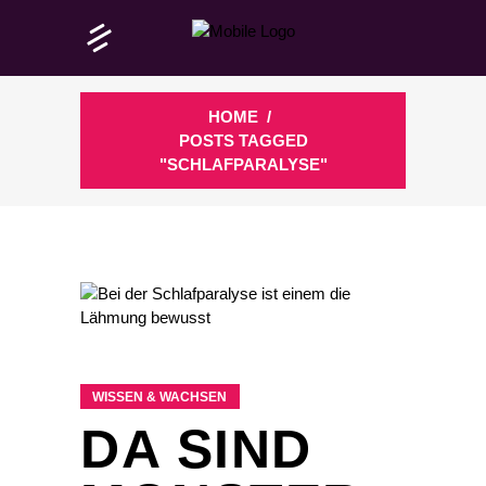
HOME
/
POSTS TAGGED
"SCHLAFPARALYSE"
WISSEN & WACHSEN
DA SIND