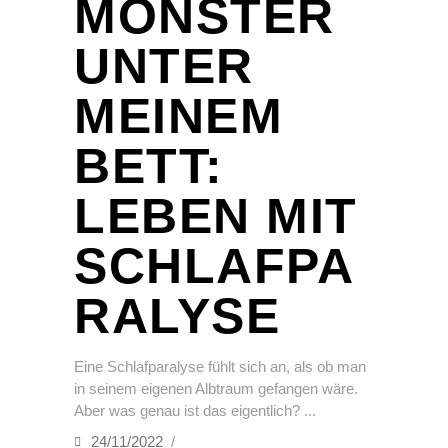
MONSTER
UNTER
MEINEM
BETT:
LEBEN MIT
SCHLAFPA
RALYSE
Eine Schlafparalyse fühlt sich an, als ob man
in seinem eigenen Albtraum gefangen wäre.
Aber was genau ist das eigentlich?
24/11/2022