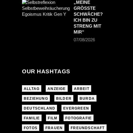
„MEINE
GRÖSSTE S
CHWÄCHE? I
CH BIN ZU S
TRENG MIT M
IR“
07/08/2026
OUR HASHTAGS
ALLTAG
ANZEIGE
ARBEIT
BEZIEHUNG
BILDER
BURDA
DEUTSCHLAND
EVERGREEN
FAMILIE
FILM
FOTOGRAFIE
FOTOS
FRAUEN
FREUNDSCHAFT