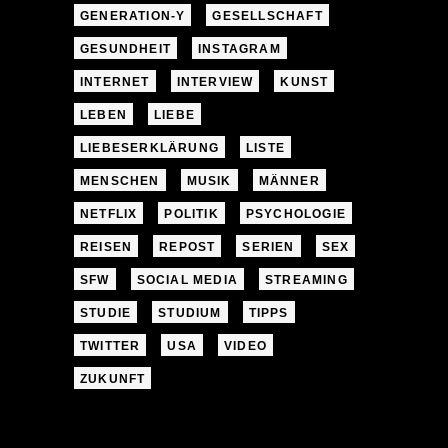
GENERATION-Y
GESELLSCHAFT
GESUNDHEIT
INSTAGRAM
INTERNET
INTERVIEW
KUNST
LEBEN
LIEBE
LIEBESERKLÄRUNG
LISTE
MENSCHEN
MUSIK
MÄNNER
NETFLIX
POLITIK
PSYCHOLOGIE
REISEN
REPOST
SERIEN
SEX
SFW
SOCIAL MEDIA
STREAMING
STUDIE
STUDIUM
TIPPS
TWITTER
USA
VIDEO
ZUKUNFT