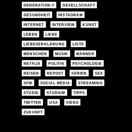
GENERATION-Y
GESELLSCHAFT
GESUNDHEIT
INSTAGRAM
INTERNET
INTERVIEW
KUNST
LEBEN
LIEBE
LIEBESERKLÄRUNG
LISTE
MENSCHEN
MUSIK
MÄNNER
NETFLIX
POLITIK
PSYCHOLOGIE
REISEN
REPOST
SERIEN
SEX
SFW
SOCIAL MEDIA
STREAMING
STUDIE
STUDIUM
TIPPS
TWITTER
USA
VIDEO
ZUKUNFT