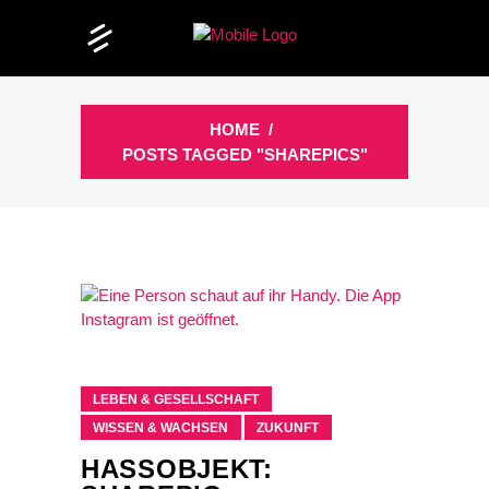
HOME
/
POSTS TAGGED "SHAREPICS"
LEBEN & GESELLSCHAFT
WISSEN & WACHSEN
ZUKUNFT
HASSOBJEKT: