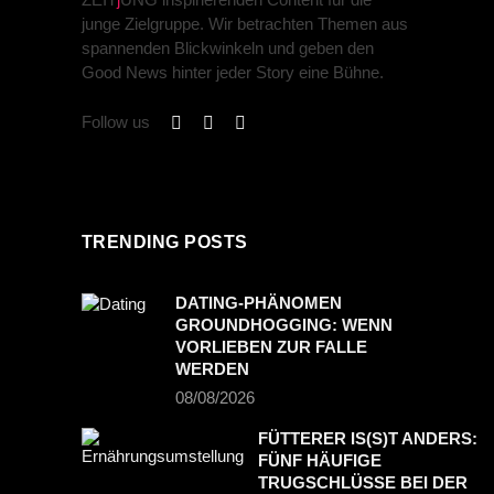
junge Zielgruppe. Wir betrachten Themen aus
spannenden Blickwinkeln und geben den
Good News hinter jeder Story eine Bühne.
Follow us
TRENDING POSTS
DATING-PHÄNOMEN
GROUNDHOGGING: WENN
VORLIEBEN ZUR FALLE
WERDEN
08/08/2026
FÜTTERER IS(S)T ANDERS:
FÜNF HÄUFIGE
TRUGSCHLÜSSE BEI DER