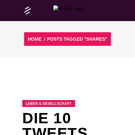
HOME
/
POSTS TAGGED "SHARES"
LEBEN & GESELLSCHAFT
DIE 10
TWEETS