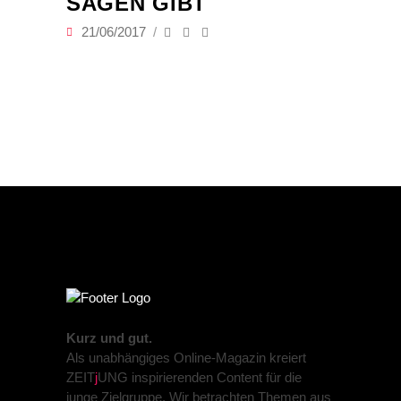
SAGEN GIBT
21/06/2017
Kurz und gut.
Als unabhängiges Online-Magazin kreiert
ZEIT
j
UNG inspirierenden Content für die
junge Zielgruppe. Wir betrachten Themen aus