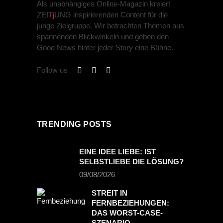
Als unabhängiges Online-Magazin kreiert
ZEIT
j
UNG inspirierenden Content für die
junge Zielgruppe. Wir betrachten Themen aus
spannenden Blickwinkeln und geben den
Good News hinter jeder Story eine Bühne.
Follow us
TRENDING POSTS
EINE IDEE LIEBE: IST
SELBSTLIEBE DIE LÖSUNG?
09/08/2026
STREIT IN
FERNBEZIEHUNGEN:
DAS WORST-CASE-
SZENARIO