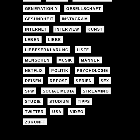
GENERATION-Y
GESELLSCHAFT
GESUNDHEIT
INSTAGRAM
INTERNET
INTERVIEW
KUNST
LEBEN
LIEBE
LIEBESERKLÄRUNG
LISTE
MENSCHEN
MUSIK
MÄNNER
NETFLIX
POLITIK
PSYCHOLOGIE
REISEN
REPOST
SERIEN
SEX
SFW
SOCIAL MEDIA
STREAMING
STUDIE
STUDIUM
TIPPS
TWITTER
USA
VIDEO
ZUKUNFT