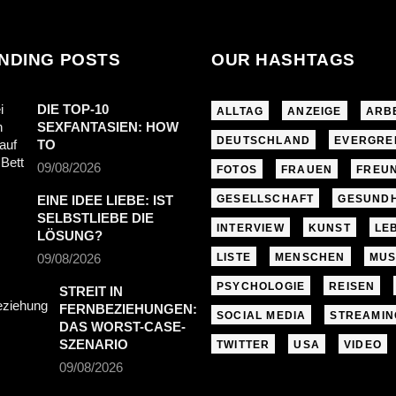
NDING POSTS
OUR HASHTAGS
DIE TOP-10
ALLTAG
ANZEIGE
ARB
SEXFANTASIEN: HOW
DEUTSCHLAND
EVERGRE
TO
09/08/2026
FOTOS
FRAUEN
FREU
EINE IDEE LIEBE: IST
GESELLSCHAFT
GESUNDH
SELBSTLIEBE DIE
INTERVIEW
KUNST
LE
LÖSUNG?
09/08/2026
LISTE
MENSCHEN
MUS
PSYCHOLOGIE
REISEN
STREIT IN
FERNBEZIEHUNGEN:
SOCIAL MEDIA
STREAMIN
DAS WORST-CASE-
SZENARIO
TWITTER
USA
VIDEO
09/08/2026