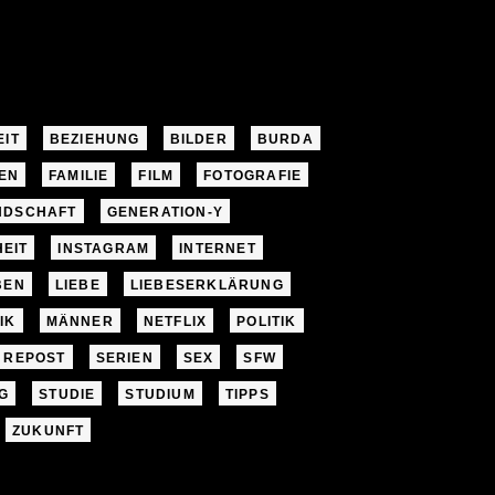
EIT
BEZIEHUNG
BILDER
BURDA
EN
FAMILIE
FILM
FOTOGRAFIE
NDSCHAFT
GENERATION-Y
EIT
INSTAGRAM
INTERNET
BEN
LIEBE
LIEBESERKLÄRUNG
IK
MÄNNER
NETFLIX
POLITIK
REPOST
SERIEN
SEX
SFW
G
STUDIE
STUDIUM
TIPPS
ZUKUNFT