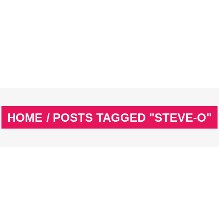
EX
SPASS & SCHÖNES
STUDIUM & JOB
WISSE
EX
SPASS & SCHÖNES
STUDIUM & JOB
WISSE
HOME
/
POSTS TAGGED "STEVE-O"