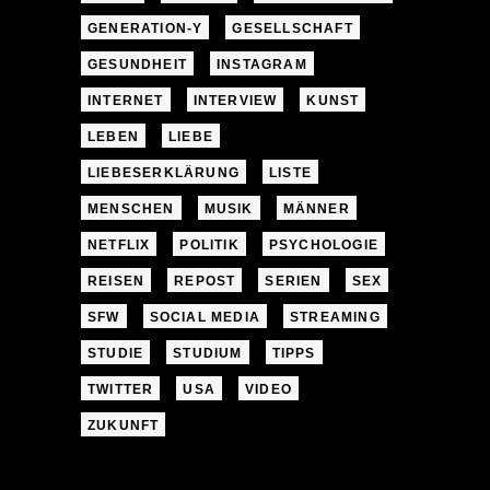
GENERATION-Y
GESELLSCHAFT
GESUNDHEIT
INSTAGRAM
INTERNET
INTERVIEW
KUNST
LEBEN
LIEBE
LIEBESERKLÄRUNG
LISTE
MENSCHEN
MUSIK
MÄNNER
NETFLIX
POLITIK
PSYCHOLOGIE
REISEN
REPOST
SERIEN
SEX
SFW
SOCIAL MEDIA
STREAMING
STUDIE
STUDIUM
TIPPS
TWITTER
USA
VIDEO
ZUKUNFT