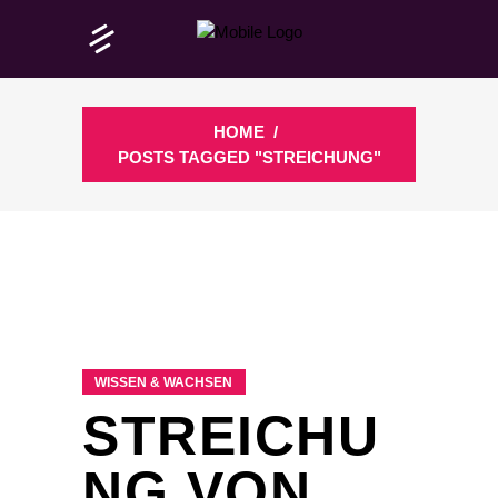
HOME
/
POSTS TAGGED "STREICHUNG"
WISSEN & WACHSEN
STREICHU
NG VON