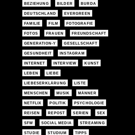
BEZIEHUNG
BILDER
BURDA
DEUTSCHLAND
EVERGREEN
FAMILIE
FILM
FOTOGRAFIE
FOTOS
FRAUEN
FREUNDSCHAFT
GENERATION-Y
GESELLSCHAFT
GESUNDHEIT
INSTAGRAM
INTERNET
INTERVIEW
KUNST
LEBEN
LIEBE
LIEBESERKLÄRUNG
LISTE
MENSCHEN
MUSIK
MÄNNER
NETFLIX
POLITIK
PSYCHOLOGIE
REISEN
REPOST
SERIEN
SEX
SFW
SOCIAL MEDIA
STREAMING
STUDIE
STUDIUM
TIPPS