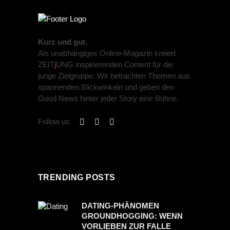
Kurz und gut.
Als unabhängiges Online-Magazin kreiert
ZEIT
j
UNG inspirierenden Content für die
junge Zielgruppe. Wir betrachten Themen aus
spannenden Blickwinkeln und geben den
Good News hinter jeder Story eine Bühne.
Follow us
TRENDING POSTS
DATING-PHÄNOMEN
GROUNDHOGGING: WENN
VORLIEBEN ZUR FALLE