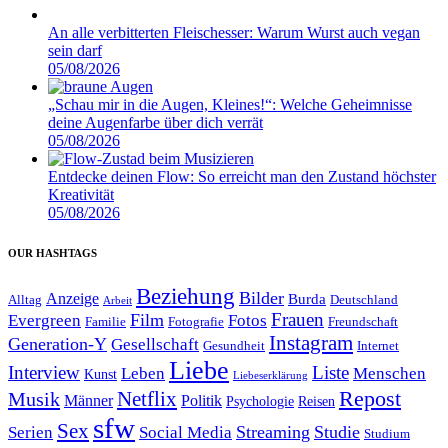
An alle verbitterten Fleischesser: Warum Wurst auch vegan
sein darf
05/08/2026
„Schau mir in die Augen, Kleines!“: Welche Geheimnisse
deine Augenfarbe über dich verrät
05/08/2026
Entdecke deinen Flow: So erreicht man den Zustand höchster
Kreativität
05/08/2026
OUR HASHTAGS
Beziehung
Bilder
Anzeige
Burda
Alltag
Deutschland
Arbeit
Film
Frauen
Evergreen
Fotos
Familie
Fotografie
Freundschaft
Instagram
Generation-Y
Gesellschaft
Gesundheit
Internet
Liebe
Interview
Liste
Leben
Menschen
Kunst
Liebeserklärung
Repost
Netflix
Musik
Männer
Politik
Reisen
Psychologie
sfw
Sex
Streaming
Studie
Serien
Social Media
Studium