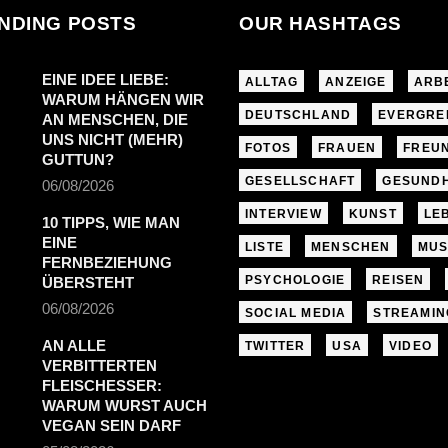
NDING POSTS
OUR HASHTAGS
EINE IDEE LIEBE:
ALLTAG
ANZEIGE
ARB
WARUM HÄNGEN WIR
DEUTSCHLAND
EVERGRE
AN MENSCHEN, DIE
UNS NICHT (MEHR)
FOTOS
FRAUEN
FREU
GUTTUN?
GESELLSCHAFT
GESUNDH
06/08/2026
INTERVIEW
KUNST
LE
10 TIPPS, WIE MAN
EINE
LISTE
MENSCHEN
MUS
FERNBEZIEHUNG
PSYCHOLOGIE
REISEN
ÜBERSTEHT
06/08/2026
SOCIAL MEDIA
STREAMIN
AN ALLE
TWITTER
USA
VIDEO
VERBITTERTEN
FLEISCHESSER:
WARUM WURST AUCH
VEGAN SEIN DARF