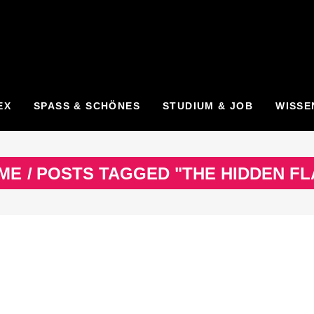
EX
SPASS & SCHÖNES
STUDIUM & JOB
WISSE
ME
/
POSTS TAGGED "THE HIDDEN FL