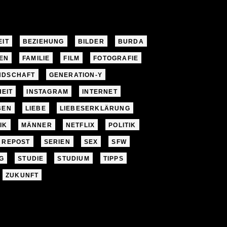
EIT
BEZIEHUNG
BILDER
BURDA
EN
FAMILIE
FILM
FOTOGRAFIE
NDSCHAFT
GENERATION-Y
EIT
INSTAGRAM
INTERNET
BEN
LIEBE
LIEBESERKLÄRUNG
IK
MÄNNER
NETFLIX
POLITIK
REPOST
SERIEN
SEX
SFW
G
STUDIE
STUDIUM
TIPPS
ZUKUNFT