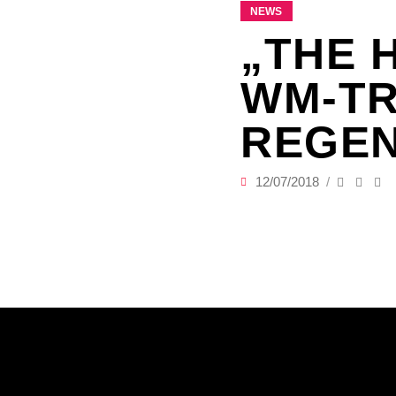
NEWS
„THE 
WM-TR
REGE
12/07/2018