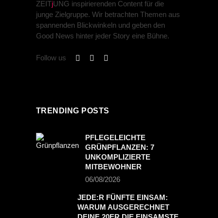
ZEIT
j
UNG inspirierenden Content für die
junge Zielgruppe. Wir betrachten Themen aus
spannenden Blickwinkeln und geben den
Good News hinter jeder Story eine Bühne.
Follow us
TRENDING POSTS
PFLEGELEICHTE
GRÜNPFLANZEN: 7
UNKOMPLIZIERTE
MITBEWOHNER
06/08/2026
JEDE:R FÜNFTE EINSAM:
WARUM AUSGERECHNET
DEINE 20ER DIE EINSAMSTE