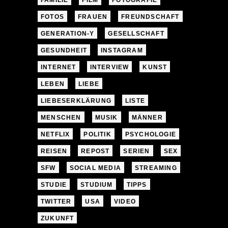
FAMILIE
FILM
FOTOGRAFIE
FOTOS
FRAUEN
FREUNDSCHAFT
GENERATION-Y
GESELLSCHAFT
GESUNDHEIT
INSTAGRAM
INTERNET
INTERVIEW
KUNST
LEBEN
LIEBE
LIEBESERKLÄRUNG
LISTE
MENSCHEN
MUSIK
MÄNNER
NETFLIX
POLITIK
PSYCHOLOGIE
REISEN
REPOST
SERIEN
SEX
SFW
SOCIAL MEDIA
STREAMING
STUDIE
STUDIUM
TIPPS
TWITTER
USA
VIDEO
ZUKUNFT