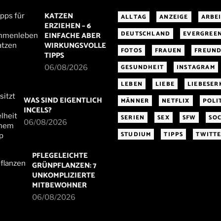
KATZEN
ALLTAG
ANZEIGE
ARBE
ERZIEHEN – 6
DEUTSCHLAND
EVERGREE
EINFACHE ABER
WIRKUNGSVOLLE
FOTOS
FRAUEN
FREUND
TIPPS
GESUNDHEIT
INSTAGRAM
06/08/2026
LEBEN
LIEBE
LIEBESE
WAS SIND EIGENTLICH
MÄNNER
NETFLIX
POLI
INCELS?
SERIEN
SEX
SFW
SOC
06/08/2026
STUDIUM
TIPPS
TWITT
PFLEGELEICHTE
GRÜNPFLANZEN: 7
UNKOMPLIZIERTE
MITBEWOHNER
06/08/2026