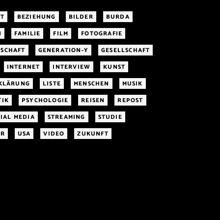
IT
BEZIEHUNG
BILDER
BURDA
N
FAMILIE
FILM
FOTOGRAFIE
SCHAFT
GENERATION-Y
GESELLSCHAFT
INTERNET
INTERVIEW
KUNST
RKLÄRUNG
LISTE
MENSCHEN
MUSIK
TIK
PSYCHOLOGIE
REISEN
REPOST
IAL MEDIA
STREAMING
STUDIE
ER
USA
VIDEO
ZUKUNFT