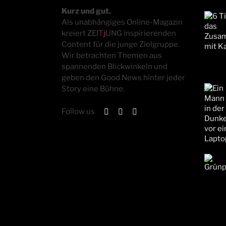
Kurz und gut.
Als unabhängiges Online-Magazin
kreiert ZEIT
j
UNG inspirierenden
Content für die junge Zielgruppe.
Wir betrachten Themen aus
spannenden Blickwinkeln und
geben den Good News hinter jeder
Story eine Bühne.
Follow us