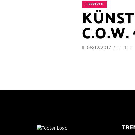
LIFESTYLE
KÜNSTL
C.O.W.
08/12/2017
TRE