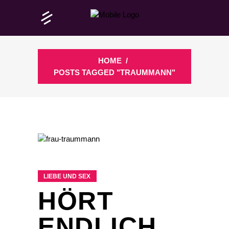
HOME
/
POSTS TAGGED "TRAUMMANN"
LIEBE UND SEX
HÖRT
ENDLICH