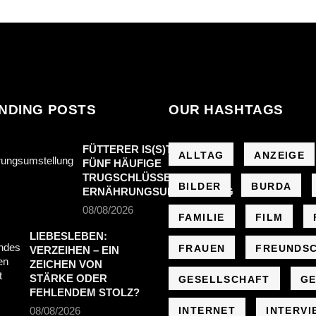
NDING POSTS
OUR HASHTAGS
FÜTTERER IS(S)T ANDERS:
ALLTAG
ANZEIGE
FÜNF HÄUFIGE
TRUGSCHLÜSSE BEI DER
BILDER
BURDA
ERNÄHRUNGSUMSTELLUNG
08/08/2026
FAMILIE
FILM
LIEBESLEBEN:
FRAUEN
FREUNDS
VERZEIHEN – EIN
ZEICHEN VON
STÄRKE ODER
GESELLSCHAFT
GE
FEHLENDEM STOLZ?
08/08/2026
INTERNET
INTERVI