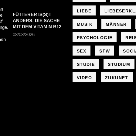
LIEBE
LIEBESERK
FÜTTERER IS(S)T
ANDERS: DIE SACHE
MUSIK
MÄNNER
MIT DEM VITAMIN B12
08/08/2026
PSYCHOLOGIE
REI
SEX
SFW
SOCI
STUDIE
STUDIUM
VIDEO
ZUKUNFT