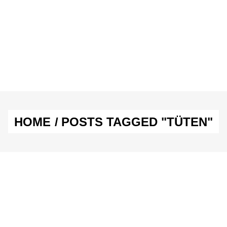
E & SEX
SPASS & SCHÖNES
STUDIUM & JOB
E & SEX
SPASS & SCHÖNES
STUDIUM & JOB
HOME
/
POSTS TAGGED "TÜTEN"