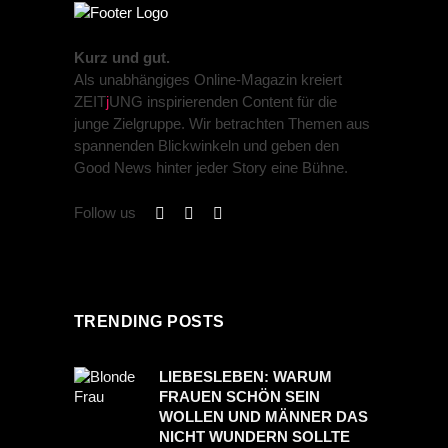
Kurz und gut.
Als unabhängiges Online-Magazin kreiert
ZEIT
j
UNG inspirierenden Content für die
junge Zielgruppe. Wir betrachten Themen aus
spannenden Blickwinkeln und geben den
Good News hinter jeder Story eine Bühne.
Follow us
TRENDING POSTS
LIEBESLEBEN: WARUM
FRAUEN SCHÖN SEIN
WOLLEN UND MÄNNER DAS
NICHT WUNDERN SOLLTE