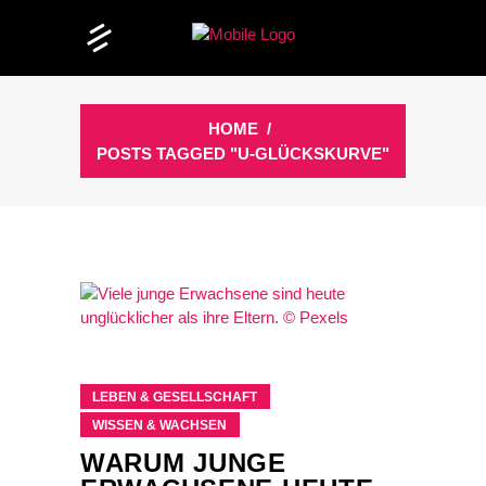
HOME
/
POSTS TAGGED "U-GLÜCKSKURVE"
LEBEN & GESELLSCHAFT
WISSEN & WACHSEN
WARUM JUNGE