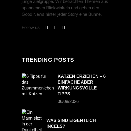
junge Zielgruppe. Wir betrachten Themen aus
spannenden Blickwinkeln und geben den
Good News hinter jeder Story eine Bühne.
Follow us
TRENDING POSTS
KATZEN ERZIEHEN – 6
EINFACHE ABER
WIRKUNGSVOLLE
TIPPS
06/08/2026
WAS SIND EIGENTLICH
INCELS?