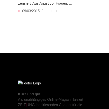
zensiert. Aus Angst vor Fragen.
09/03/2015
Kurz und gut.
Als unabhängiges Online-Magazin kreiert
ZEIT
j
UNG inspirierenden Content für die