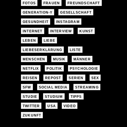
FOTOS
FRAUEN
FREUNDSCHAFT
GENERATION-Y
GESELLSCHAFT
GESUNDHEIT
INSTAGRAM
INTERNET
INTERVIEW
KUNST
LEBEN
LIEBE
LIEBESERKLÄRUNG
LISTE
MENSCHEN
MUSIK
MÄNNER
NETFLIX
POLITIK
PSYCHOLOGIE
REISEN
REPOST
SERIEN
SEX
SFW
SOCIAL MEDIA
STREAMING
STUDIE
STUDIUM
TIPPS
TWITTER
USA
VIDEO
ZUKUNFT