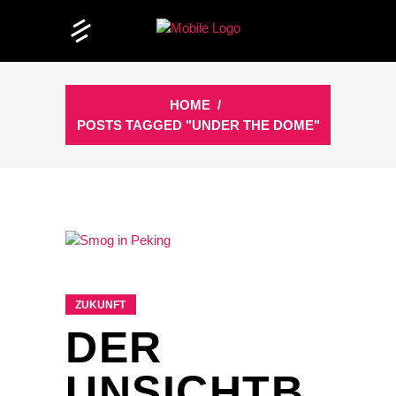
HOME
/
POSTS TAGGED "UNDER THE DOME"
ZUKUNFT
DER
UNSICHTB