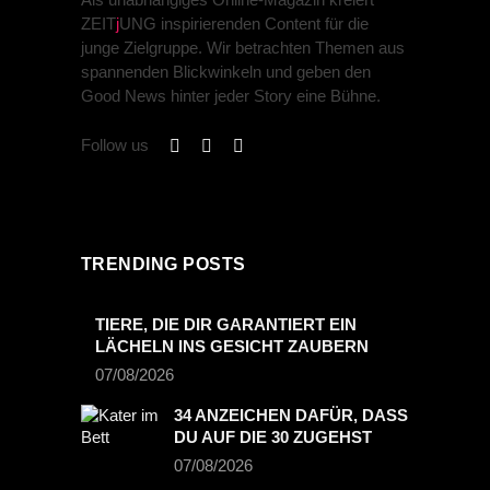
ZEIT
j
UNG inspirierenden Content für die
junge Zielgruppe. Wir betrachten Themen aus
spannenden Blickwinkeln und geben den
Good News hinter jeder Story eine Bühne.
Follow us
TRENDING POSTS
TIERE, DIE DIR GARANTIERT EIN
LÄCHELN INS GESICHT ZAUBERN
07/08/2026
34 ANZEICHEN DAFÜR, DASS
DU AUF DIE 30 ZUGEHST
07/08/2026