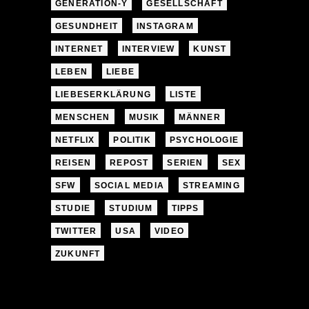
GENERATION-Y
GESELLSCHAFT
GESUNDHEIT
INSTAGRAM
INTERNET
INTERVIEW
KUNST
LEBEN
LIEBE
LIEBESERKLÄRUNG
LISTE
MENSCHEN
MUSIK
MÄNNER
NETFLIX
POLITIK
PSYCHOLOGIE
REISEN
REPOST
SERIEN
SEX
SFW
SOCIAL MEDIA
STREAMING
STUDIE
STUDIUM
TIPPS
TWITTER
USA
VIDEO
ZUKUNFT