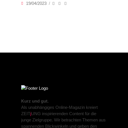
19/04/2023
Kurz und gut.
Als unabhängiges Online-Magazin kreiert
ZEIT
j
UNG inspirierenden Content für die
junge Zielgruppe. Wir betrachten Themen aus
spannenden Blickwinkeln und geben den