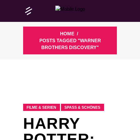
HOME
/
POSTS TAGGED "WARNER
BROTHERS DISCOVERY"
FILME & SERIEN
SPASS & SCHÖNES
HARRY
POTTER: